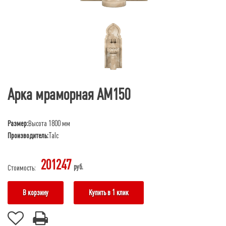
Арка мраморная АМ150
Размер:
Высота 1800 мм
Производитель:
Talc
201247
руб.
Стоимость:
В корзину
Купить в 1 клик