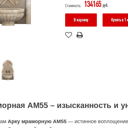
134165
руб.
Стоимость:
В корзину
Купить в 1 
орная АМ55 – изысканность и у
вам
Арку мраморную АМ55
— истинное воплощение 