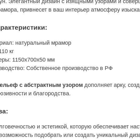
аун. Элегантный дизайн с изящными узорами и сов
амора, привнесет в ваш интерьер атмосферу изыска
рактеристики:
риал: натуральный мрамор
110 кг
еры: 1150x700x50 мм
зводство: Собственное производство в РФ
ельеф с абстрактным узором
дополняет арку, созд
юзивности и благородства.
ва:
лговечностью и эстетикой, которую обеспечивает н
возможность подобрать или создать уникальный ди