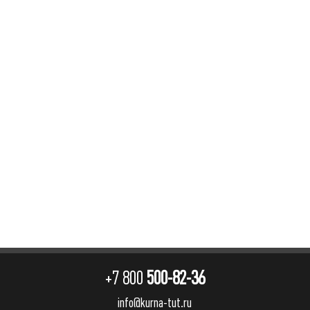
+7 800
500-82-36
info@kurna-tut.ru