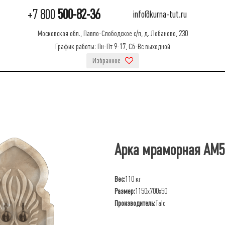
+7 800
500-82-36
info@kurna-tut.ru
Московская обл., Павло-Слободское с/п, д. Лобаново, 230
График работы: Пн-Пт 9-17, Сб-Вс выходной
Избранное
Арка мраморная АМ5
Вес:
110 кг
Размер:
1150x700x50
Производитель:
Talc