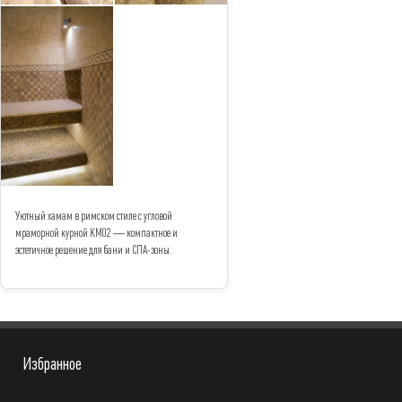
Уютный хамам в римском стиле с угловой
мраморной курной КМ02 — компактное и
эстетичное решение для бани и СПА-зоны.
Избранное