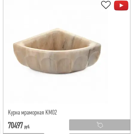
Курна мраморная КМ02
70497
руб.