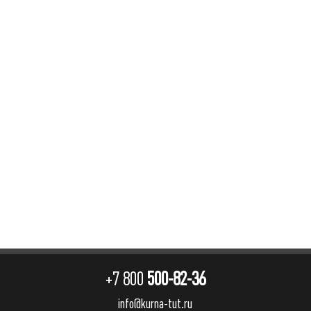
+7 800
500-82-36
info@kurna-tut.ru