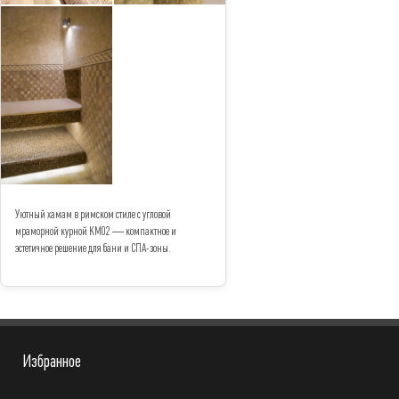
Уютный хамам в римском стиле с угловой
мраморной курной КМ02 — компактное и
эстетичное решение для бани и СПА-зоны.
Избранное