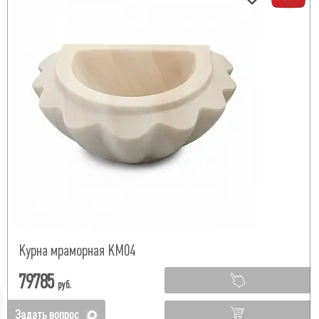
Курна мраморная КМ04
79785
руб.
Задать вопрос