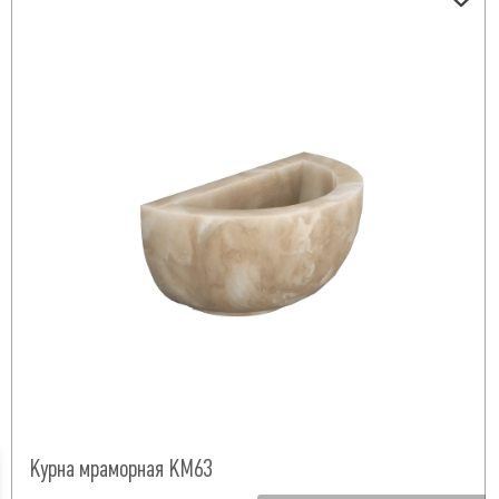
Курна мраморная КМ63