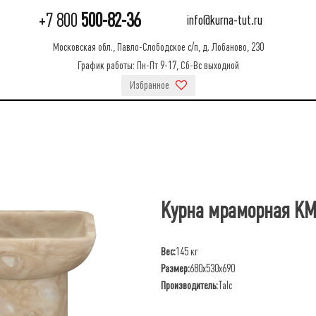
+7 800
500-82-36
info@kurna-tut.ru
Московская обл., Павло-Слободское с/п, д. Лобаново, 230
График работы: Пн-Пт 9-17, Сб-Вс выходной
Избранное
Курна мраморная КМ
Вес:
145 кг
Размер:
680х530х690
Производитель:
Talc