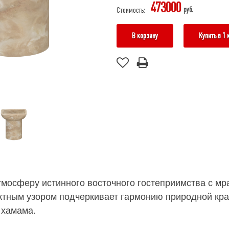
473000
руб.
Стоимость:
В корзину
Купить в 1 
тмосферу истинного восточного гостеприимства с мр
актным узором подчеркивает гармонию природной кра
 хамама.