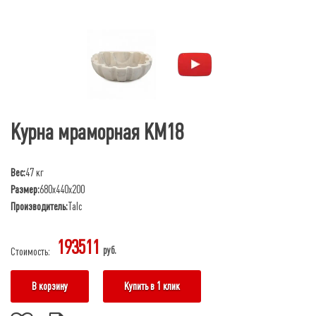
Курна мраморная КМ18
Вес:
47 кг
Размер:
680х440х200
Производитель:
Talc
193511
руб.
Стоимость:
В корзину
Купить в 1 клик