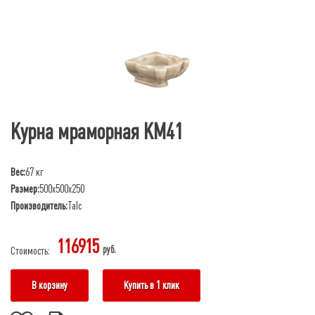
Курна мраморная КМ41
Вес:
67 кг
Размер:
500х500х250
Производитель:
Talc
116915
руб.
Стоимость:
В корзину
Купить в 1 клик