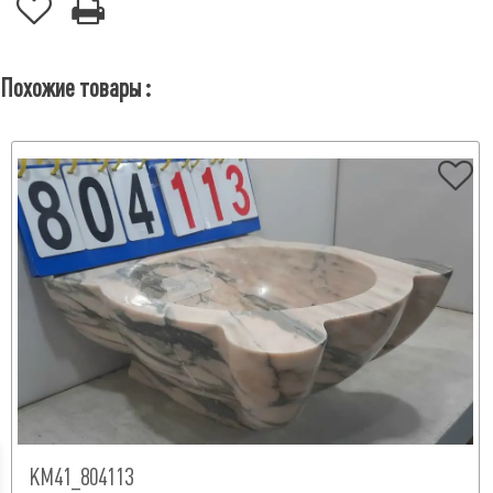
Похожие товары :
КМ41_804113