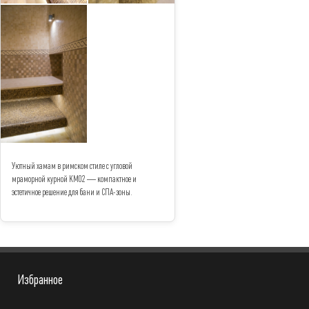
Уютный хамам в римском стиле с угловой
мраморной курной КМ02 — компактное и
эстетичное решение для бани и СПА-зоны.
Избранное