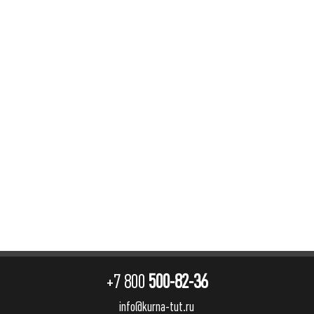
+7 800
500-82-36
info@kurna-tut.ru