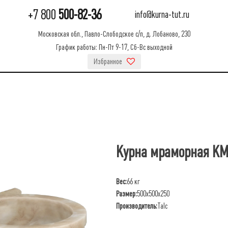
+7 800
500-82-36
info@kurna-tut.ru
Московская обл., Павло-Слободское с/п, д. Лобаново, 230
График работы: Пн-Пт 9-17, Сб-Вс выходной
Избранное
Курна мраморная К
Вес:
66 кг
Размер:
500х500х250
Производитель:
Talc