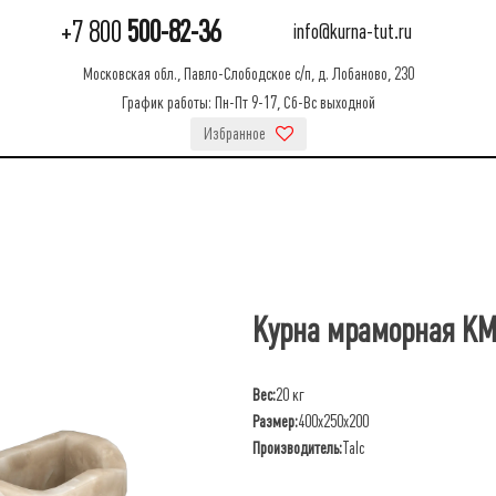
+7 800
500-82-36
info@kurna-tut.ru
Московская обл., Павло-Слободское с/п, д. Лобаново, 230
График работы: Пн-Пт 9-17, Сб-Вс выходной
Избранное
Курна мраморная К
Вес:
20 кг
Размер:
400х250х200
Производитель:
Talc