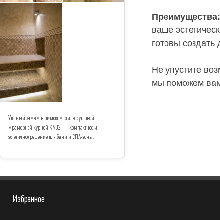
Преимущества:
ваше эстетическ
готовы создать 
Не упустите во
мы поможем вам
Уютный хамам в римском стиле с угловой
мраморной курной КМ02 — компактное и
эстетичное решение для бани и СПА-зоны.
Избранное