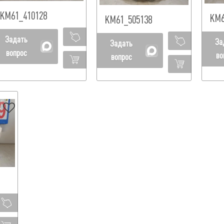
КМ61_410128
КМ6
КМ61_505138
Задать
За
Задать
вопрос
во
вопрос