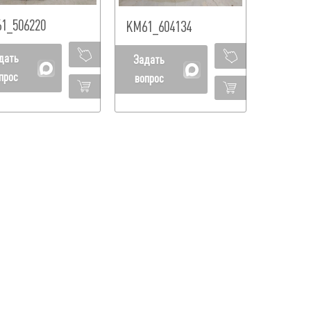
1_506220
КМ61_604134
дать
Задать
прос
вопрос