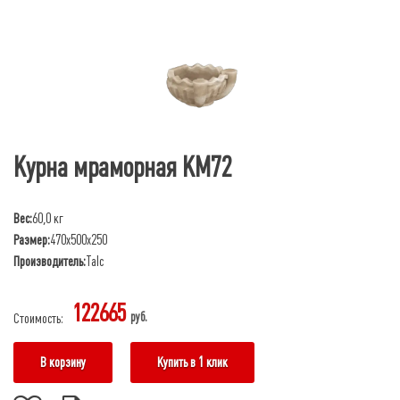
Курна мраморная КМ72
Вес:
60,0 кг
Размер:
470х500х250
Производитель:
Talc
122665
руб.
Стоимость:
В корзину
Купить в 1 клик