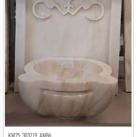
КМ75_303219_АМ86