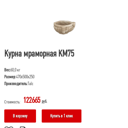
Курна мраморная КМ75
Вес:
60,0 кг
Размер:
470х500х250
Производитель:
Talc
122665
руб.
Стоимость:
В корзину
Купить в 1 клик