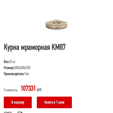
Курна мраморная КМ87
Вес:
45 кг
Размер:
500х500х250
Производитель:
Talc
107331
руб.
Стоимость:
В корзину
Купить в 1 клик