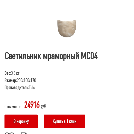
Светильник мраморный МС04
Вес:
3.6 кг
Размер:
200х100х170
Производитель:
Talc
24916
руб.
Стоимость:
В корзину
Купить в 1 клик