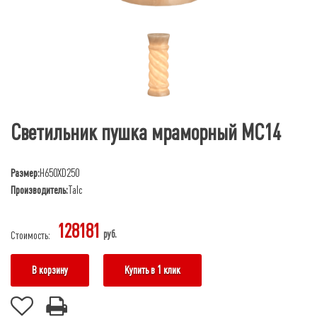
Светильник пушка мраморный МС14
Размер:
H650XD250
Производитель:
Talc
128181
руб.
Стоимость:
В корзину
Купить в 1 клик