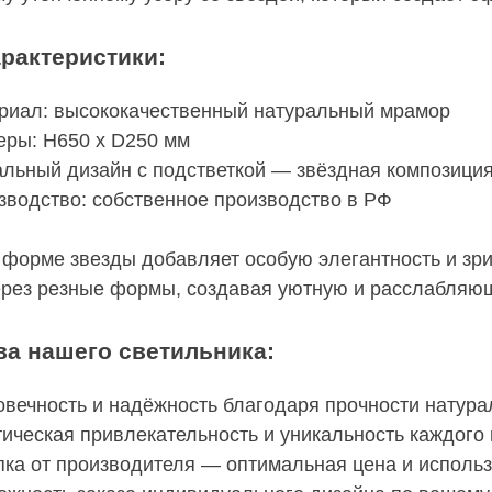
рактеристики:
риал: высококачественный натуральный мрамор
еры: H650 x D250 мм
альный дизайн с подстветкой — звёздная композици
зводство: собственное производство в РФ
форме звезды добавляет особую элегантность и зри
ерез резные формы, создавая уютную и расслабляю
а нашего светильника:
овечность и надёжность благодаря прочности натур
тическая привлекательность и уникальность каждого
пка от производителя — оптимальная цена и исполь