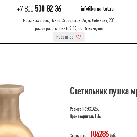
+7 800
500-82-36
info@kurna-tut.ru
Московская обл., Павло-Слободское с/п, д. Лобаново, 230
График работы: Пн-Пт 9-17, Сб-Вс выходной
Избранное
Светильник пушка 
Размер:
H650XD250
Производитель:
Talc
106286
руб.
Стоимость: