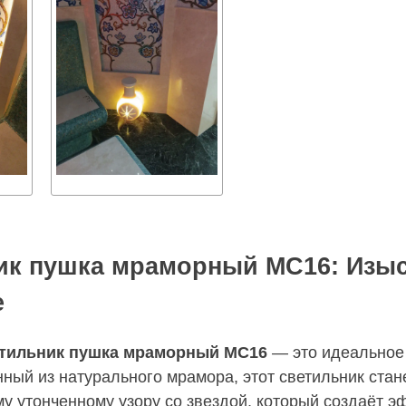
ик пушка мраморный МС16: Изыс
е
тильник пушка мраморный МС16
— это идеальное 
ный из натурального мрамора, этот светильник ста
у утонченному узору со звездой, который создаёт э