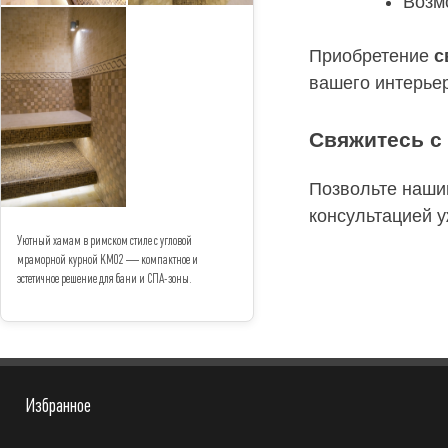
Возм
Приобретение
с
вашего интерьер
Свяжитесь с 
Позвольте наши
консультацией у
Уютный хамам в римском стиле с угловой
мраморной курной КМ02 — компактное и
эстетичное решение для бани и СПА-зоны.
Избранное