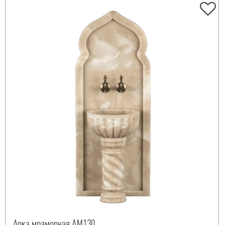
Арка мраморная АМ130